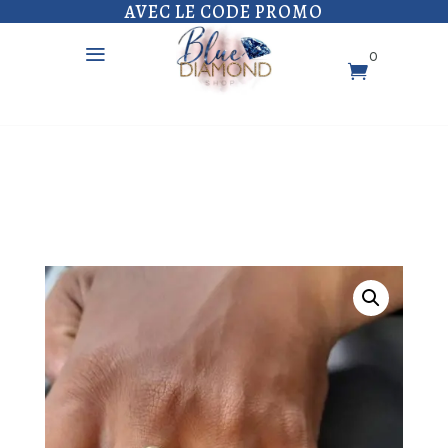
AVEC LE CODE PROMO
a
0
