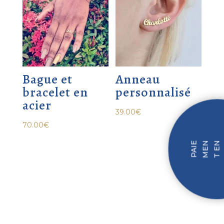
Bague et
Anneau
bracelet en
personnalisé
acier
39.00
€
70.00
€
P
I
E
M
N
T
N
F
I