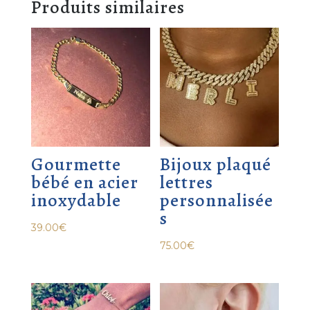
Produits similaires
Gourmette
Bijoux plaqué
bébé en acier
lettres
inoxydable
personnalisée
s
39.00
€
75.00
€