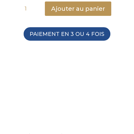
quantité
Ajouter au panier
de
Bague
en
acier
PAIEMENT EN 3 OU 4 FOIS