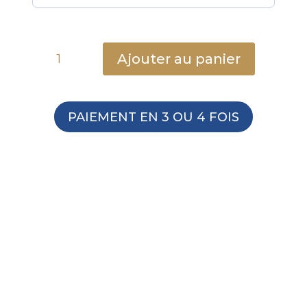
quantité
Ajouter au panier
de
Acier
inoxydable
PAIEMENT EN 3 OU 4 FOIS