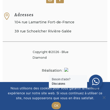
Adresses

104 rue Lamartine Fort-de-France
39 rue Schoelcher Rivière-Salée
Copyright ©2026 - Blue
Diamond
Réalisation :
Besoin d'aide?
Discutons
Nous utilisons des cookies pour vous garantir la meilleure
expérience sur notre site web. Si vous continuez à utiliser ce
site, nous supposerons que vous en êtes satisfait.



OK
Bijoux
Compte