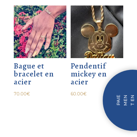
Bague et
Pendentif
bracelet en
mickey en
acier
acier
70.00
€
60.00
€
P
I
E
M
N
T
N
F
I