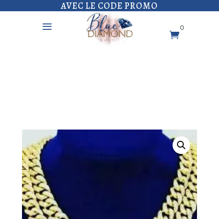
AVEC LE CODE PROMO
a
0
