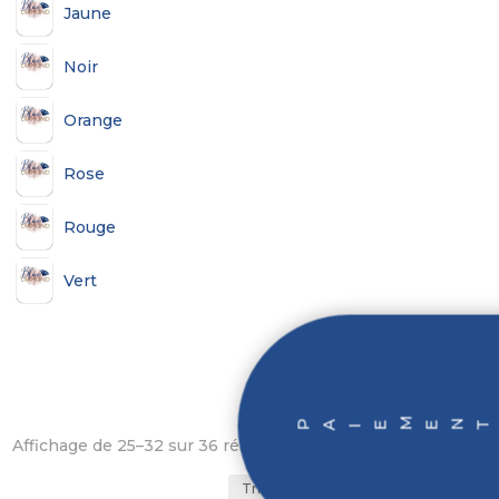
Jaune
Noir
Orange
Rose
Rouge
Vert
M
PA
E
ENT EN
3 F
O
I
I
Affichage de 25–32 sur 36 résultats