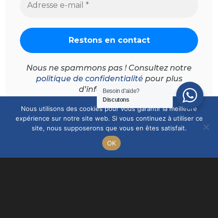
Nous ne spammons pas ! Consultez notre
politique de confidentialité
pour plus
d’informations.
Besoin d'aide?
Discutons
Nous utilisons des cookies pour vous garantir la meilleure
expérience sur notre site web. Si vous continuez à utiliser ce
site, nous supposerons que vous en êtes satisfait.
À propos



OK
Bijoux
Compte
Accueil
À propos
Mentions légales
Conditions générales de vente
Politique de confidentialité