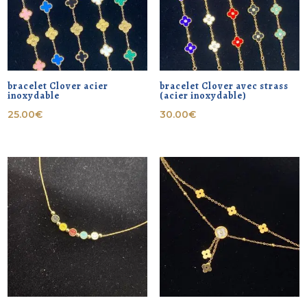
bracelet Clover acier
bracelet Clover avec strass
inoxydable
(acier inoxydable)
25.00
€
30.00
€