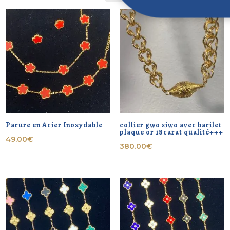
Parure en Acier Inoxydable
collier gwo siwo avec barilet
plaque or 18carat qualité+++
49.00
€
380.00
€