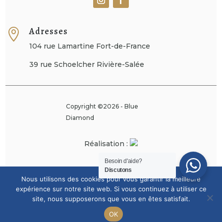
Adresses

104 rue Lamartine Fort-de-France
39 rue Schoelcher Rivière-Salée
Copyright ©2026 - Blue
Diamond
Réalisation :
Besoin d'aide?
Discutons
Nous utilisons des cookies pour vous garantir la meilleure
expérience sur notre site web. Si vous continuez à utiliser ce
site, nous supposerons que vous en êtes satisfait.



OK