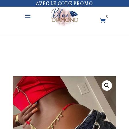
AVEC LE CODE PROMO
a
0
