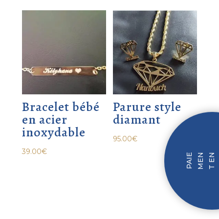
Bracelet bébé
Parure style
en acier
diamant
inoxydable
95.00
€
39.00
€
P
I
E
M
N
T
N
F
I