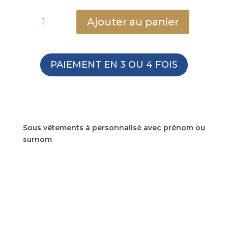
quantité
Ajouter au panier
de
Sous-
vêtements
personnalisé
PAIEMENT EN 3 OU 4 FOIS
Sous vêtements à personnalisé avec prénom ou
surnom